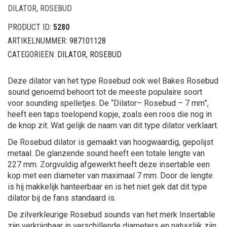
DILATOR
,
ROSEBUD
PRODUCT ID:
5280
ARTIKELNUMMER:
987101128
CATEGORIEËN:
DILATOR
,
ROSEBUD
Deze dilator van het type Rosebud ook wel Bakes Rosebud
sound genoemd behoort tot de meeste populaire soort
voor sounding spelletjes. De “Dilator– Rosebud – 7 mm”,
heeft een taps toelopend kopje, zoals een roos die nog in
de knop zit. Wat gelijk de naam van dit type dilator verklaart.
De Rosebud dilator is gemaakt van hoogwaardig, gepolijst
metaal. De glanzende sound heeft een totale lengte van
227 mm. Zorgvuldig afgewerkt heeft deze insertable een
kop met een diameter van maximaal 7 mm. Door de lengte
is hij makkelijk hanteerbaar en is het niet gek dat dit type
dilator bij de fans standaard is.
De zilverkleurige Rosebud sounds van het merk Insertable
zijn verkrijgbaar in verschillende diameters en natuurlijk zijn